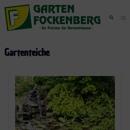
Zum
Inhalt
Suche
Men
springen
ums
Gartenteiche