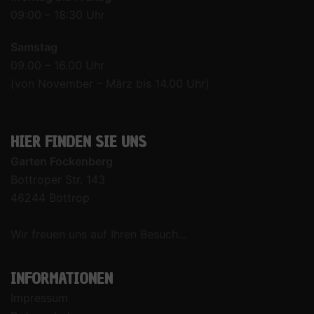
09:00 – 18:30 Uhr
Samstag
09.00 – 16.00 Uhr
(von November – März bis 14.00 Uhr)
HIER FINDEN SIE UNS
Garten Fockenberg
Bottroper Str. 143
46244 Bottrop
Wir freuen uns auf Ihren Besuch...
INFORMATIONEN
Impressum